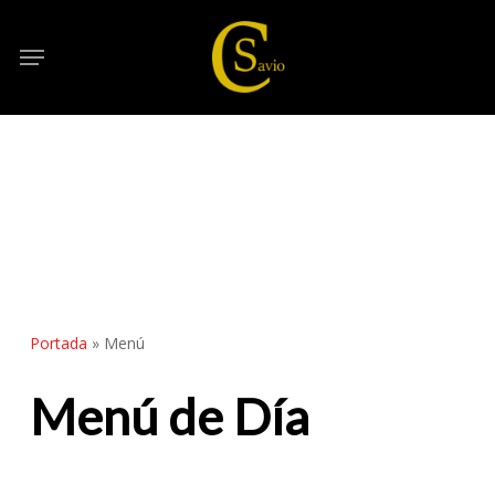
Skip
to
Menu
main
content
Portada
»
Menú
Menú de Día